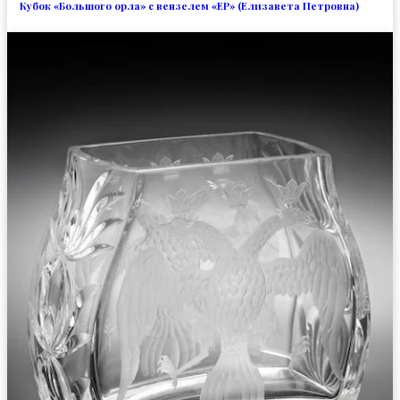
Кубок «Большого орла» с вензелем «EP» (Елизавета Петровна)