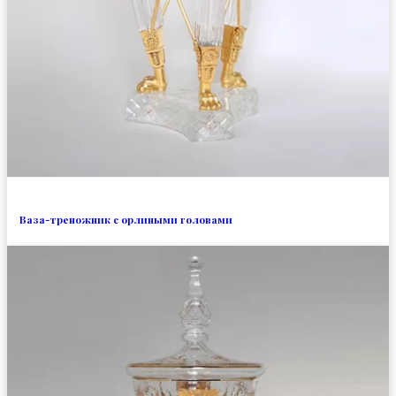
Ваза-треножник с орлиными головами