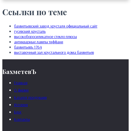
Ссылки по теме
бахметьевский завод хрусталя официальный сайт
гусевский хрусталь
высокоборосиликатное стекло плюсы
антикварные лампы тиффани
бахметьевъ 1764
выставочный зал хрустального дома бахметьев
БахметевЪ
Главная
О фирме
Каталог продукции
История
Блог
Контакты