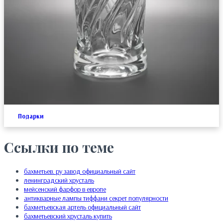
Подарки
Ссылки по теме
бахметьев. ру завод официальный сайт
ленинградский хрусталь
мейсенский фарфор в европе
антикварные лампы тиффани секрет популярности
бахметьевская артель официальный сайт
бахметьевский хрусталь купить