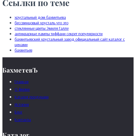
Ссылки по теме
хрустальный дом бахметьева
бессвинцовый хрусталь что это
стеклянные цветы Эмиля Галле
антикварные лампы тиффани секрет популярности
бахметьевский хрустальный завод официальный сайт каталог с
ценами
бахметьев
БахметевЪ
Главная
О фирме
Каталог продукции
История
Блог
Контакты
Каталог