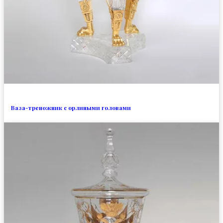
Ваза-треножник с орлиными головами