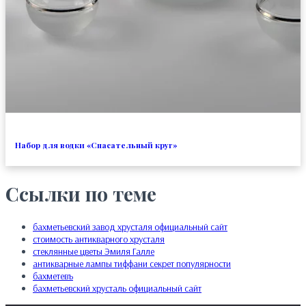
Набор для водки «Спасательный круг»
Ссылки по теме
бахметьевский завод хрусталя официальный сайт
стоимость антикварного хрусталя
стеклянные цветы Эмиля Галле
антикварные лампы тиффани секрет популярности
бахметевъ
бахметьевский хрусталь официальный сайт