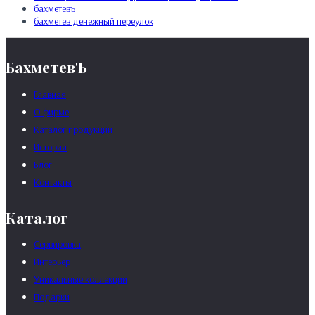
бахметевъ
бахметев денежный переулок
БахметевЪ
Главная
О фирме
Каталог продукции
История
Блог
Контакты
Каталог
Сервировка
Интерьер
Уникальные коллекции
Подарки