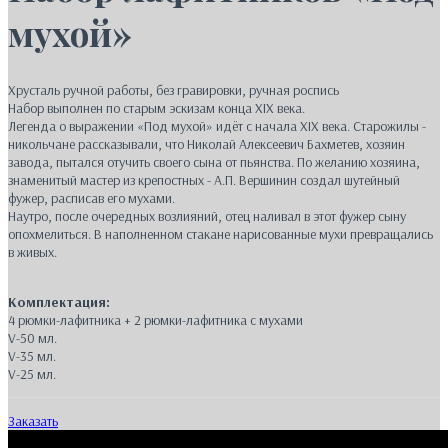
мухой»
Хрусталь ручной работы, без гравировки, ручная роспись
Набор выполнен по старым эскизам конца XIX века.
Легенда о выражении «Под мухой» идёт с начала XIX века. Старожилы -
никольчане рассказывали, что Николай Алексеевич Бахметев, хозяин
завода, пытался отучить своего сына от пьянства. По желанию хозяина,
знаменитый мастер из крепостных - А.П. Вершинин создал шутейный
фужер, расписав его мухами.
Наутро, после очередных возлияний, отец наливал в этот фужер сыну
опохмелиться. В наполненном стакане нарисованные мухи превращались
в живых.
Комплектация:
4 рюмки-лафитника + 2 рюмки-лафитника с мухами
V-50 мл.
V-35 мл.
V-25 мл.
Заказать