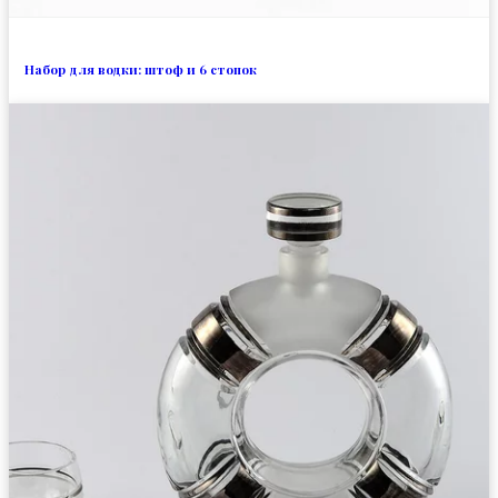
Набор для водки: штоф и 6 стопок