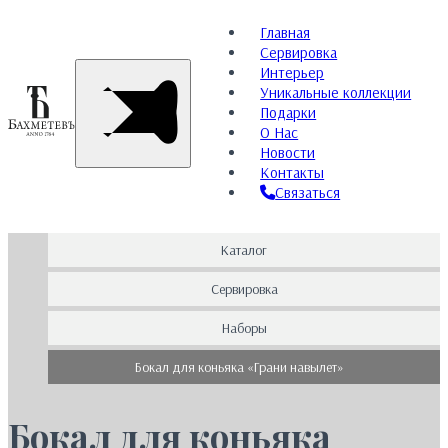
Главная
Сервировка
Интерьер
Уникальные коллекции
Подарки
О Нас
Новости
Контакты
Связаться
Каталог
Сервировка
Наборы
Бокал для коньяка «Грани навылет»
Бокал для коньяка