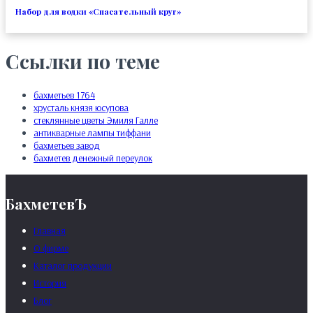
Набор для водки «Спасательный круг»
Ссылки по теме
бахметьев 1764
хрусталь князя юсупова
стеклянные цветы Эмиля Галле
антикварные лампы тиффани
бахметьев завод
бахметев денежный переулок
БахметевЪ
Главная
О фирме
Каталог продукции
История
Блог