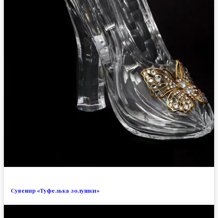
Сувенир «Туфелька золушки»