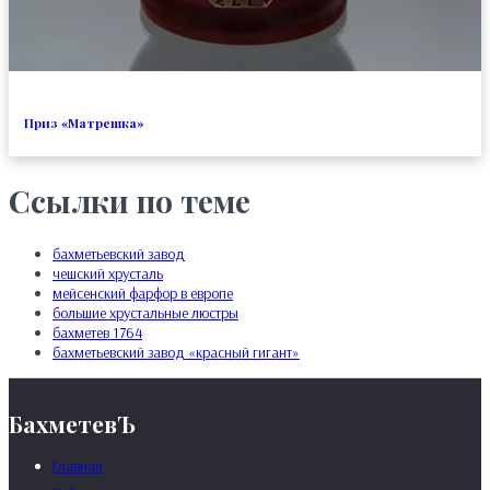
Приз «Матрешка»
Ссылки по теме
бахметьевский завод
чешский хрусталь
мейсенский фарфор в европе
большие хрустальные люстры
бахметев 1764
бахметьевский завод «красный гигант»
БахметевЪ
Главная