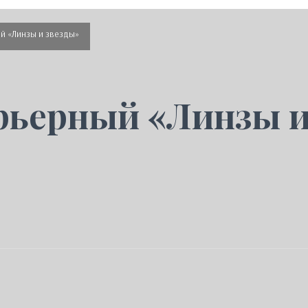
й «Линзы и звезды»
рьерный «Линзы и