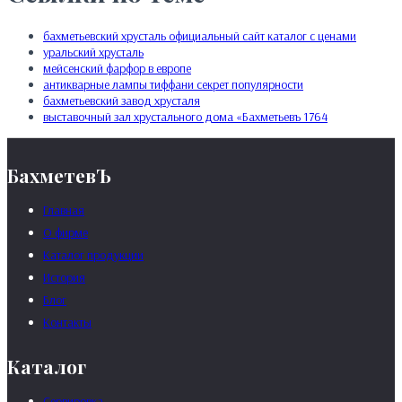
бахметьевский хрусталь официальный сайт каталог с ценами
уральский хрусталь
мейсенский фарфор в европе
антикварные лампы тиффани секрет популярности
бахметьевский завод хрусталя
выставочный зал хрустального дома «Бахметьевъ 1764
БахметевЪ
Главная
О фирме
Каталог продукции
История
Блог
Контакты
Каталог
Сервировка