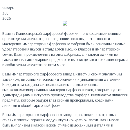
Январь
30,
2026
Вазы из Императорской фарфоровой фабрики — это красивые и ценные
произведения искусства, воплощающие роскошь, элегантность и
мастерство. Императорские фарфоровые фабрики были основаны с целью
удовлетворения вкусов и стандартов высших классов и императорской
семьи. Вазы, произведенные на этих фабриках, считаются одними из
самых ценных антикварных предметов и высоко ценятся коллекционерами
и любителями искусства во всем мире.
Вазы Императорского фарфорового завода известны своим элегантным
дизайном, высоким качеством изготовления и уникальными деталями.
Каждая ваза создана с использованием навыков и опыта
высококвалифицированных мастеров-фарфоровщиков, которые отдают
дань традициям и искусству производства фарфора. Результатом являются
предметы, которые радуют глаз своими пропорциями, красивыми
линиями и общей гармонией форм.
Вазы Императорского фарфорового завода производились в разных
стилях и эпохах, отражая моду и вкусы конкретной эпохи. Вазы могли
быть выполнены в классическом стиле с изысканными деталями и