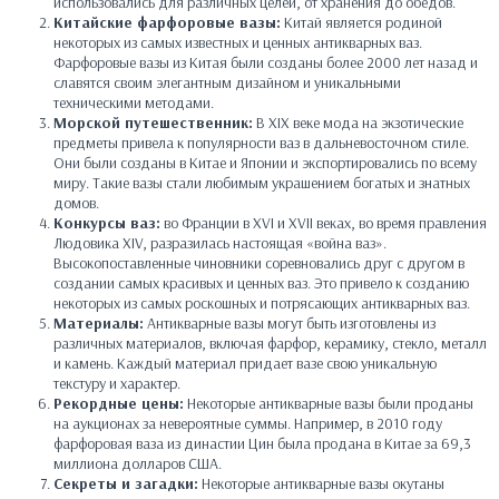
использовались для различных целей, от хранения до обедов.
Китайские фарфоровые вазы:
Китай является родиной
некоторых из самых известных и ценных антикварных ваз.
Фарфоровые вазы из Китая были созданы более 2000 лет назад и
славятся своим элегантным дизайном и уникальными
техническими методами.
Морской путешественник:
В XIX веке мода на экзотические
предметы привела к популярности ваз в дальневосточном стиле.
Они были созданы в Китае и Японии и экспортировались по всему
миру. Такие вазы стали любимым украшением богатых и знатных
домов.
Конкурсы ваз:
во Франции в XVI и XVII веках, во время правления
Людовика XIV, разразилась настоящая «война ваз».
Высокопоставленные чиновники соревновались друг с другом в
создании самых красивых и ценных ваз. Это привело к созданию
некоторых из самых роскошных и потрясающих антикварных ваз.
Материалы:
Антикварные вазы могут быть изготовлены из
различных материалов, включая фарфор, керамику, стекло, металл
и камень. Каждый материал придает вазе свою уникальную
текстуру и характер.
Рекордные цены:
Некоторые антикварные вазы были проданы
на аукционах за невероятные суммы. Например, в 2010 году
фарфоровая ваза из династии Цин была продана в Китае за 69,3
миллиона долларов США.
Секреты и загадки:
Некоторые антикварные вазы окутаны