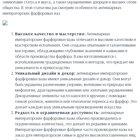
символами статуса и вкуса, а также украшениями дворцов и высших слоев
общества. В этой статье мы рассмотрим особенности антикварных
императорских фарфоровых ваз.
Высокое качество и мастерство:
Антикварные
императорские фарфоровые вазы отличаются высоким качеством и
мастерством исполнения. Они созданы опытными и талантливыми
мастерами, обладающими глубокими знаниями и навыками в
области производства фарфора. Вазы изготавливаются с
использованием традиционных техник и методов, что придает им
уникальность и превосходство.
Уникальный дизайн и декор:
антикварные императорские
фарфоровые вазы имеют уникальный дизайн и декор. Они могут
быть украшены различными узорами, мотивами из природы или
мифологии, драгоценными камнями или золотыми украшениями.
Декоративные элементы часто наносятся вручную с помощью
тонкой росписи, живописи или технологии переноса на фарфор. Это
делает каждую вазу уникальным произведением искусства.
Редкость и ограниченная доступность:
антикварные
императорские фарфоровые вазы обычно производились в
ограниченных количествах, что делает их редкими и ценными.
Императорские фарфоровые фабрики часто производили вазы на
заказ для императорской семьи и других высокопоставленных лиц.