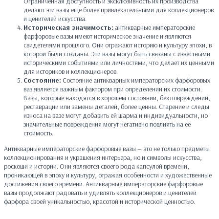
Ограниченная доступность и эксклюзивность их производства
делают эти вазы еще более привлекательными для коллекционеров
и ценителей искусства.
Историческая значимость:
антикварные императорские
фарфоровые вазы имеют историческое значение и являются
свидетелями прошлого. Они отражают историю и культуру эпохи, в
которой были созданы. Эти вазы могут быть связаны с известными
историческими событиями или личностями, что делает их ценными
для историков и коллекционеров.
Состояние:
Состояние антикварных императорских фарфоровых
ваз является важным фактором при определении их стоимости.
Вазы, которые находятся в хорошем состоянии, без повреждений,
реставрации или замены деталей, более ценны. Старение и следы
износа на вазе могут добавить ей шарма и индивидуальности, но
значительные повреждения могут негативно повлиять на ее
стоимость.
Антикварные императорские фарфоровые вазы — это не только предметы
коллекционирования и украшения интерьера, но и символы искусства,
роскоши и истории. Они являются своего рода капсулой времени,
проникающей в эпоху и культуру, отражая особенности и художественные
достижения своего времени. Антикварные императорские фарфоровые
вазы продолжают радовать и удивлять коллекционеров и ценителей
фарфора своей уникальностью, красотой и исторической ценностью.