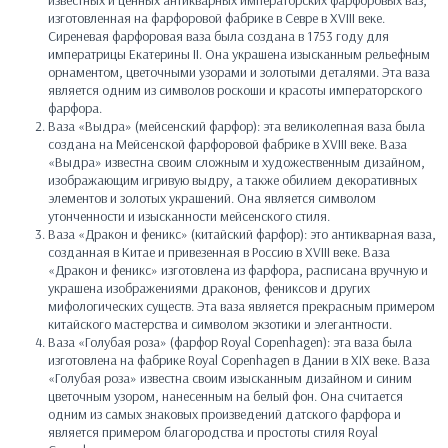
изготовленная на фарфоровой фабрике в Севре в XVIII веке.
Сиреневая фарфоровая ваза была создана в 1753 году для
императрицы Екатерины II. Она украшена изысканным рельефным
орнаментом, цветочными узорами и золотыми деталями. Эта ваза
является одним из символов роскоши и красоты императорского
фарфора.
Ваза «Выдра» (мейсенский фарфор): эта великолепная ваза была
создана на Мейсенской фарфоровой фабрике в XVIII веке. Ваза
«Выдра» известна своим сложным и художественным дизайном,
изображающим игривую выдру, а также обилием декоративных
элементов и золотых украшений. Она является символом
утонченности и изысканности мейсенского стиля.
Ваза «Дракон и феникс» (китайский фарфор): это антикварная ваза,
созданная в Китае и привезенная в Россию в XVIII веке. Ваза
«Дракон и феникс» изготовлена из фарфора, расписана вручную и
украшена изображениями драконов, фениксов и других
мифологических существ. Эта ваза является прекрасным примером
китайского мастерства и символом экзотики и элегантности.
Ваза «Голубая роза» (фарфор Royal Copenhagen): эта ваза была
изготовлена на фабрике Royal Copenhagen в Дании в XIX веке. Ваза
«Голубая роза» известна своим изысканным дизайном и синим
цветочным узором, нанесенным на белый фон. Она считается
одним из самых знаковых произведений датского фарфора и
является примером благородства и простоты стиля Royal