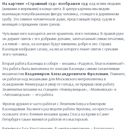
На картине «Страшный суд» изображен суд
над всеми людьми
(живыми и мертвыми) в конце света.
В центре картины мы видим
маленькую полуобнаженную фигуру человека, стоящего в деревянном
гробу. Это символ человеческой души, предстающей перед судом и
молящей о прощении своих грехов.
Чуть выше него находится ангел-хранитель этого человека. В правой руке
он держит свиток с его добрыми делами, запечатанный семью печатями,
а в левой — весы, на которых будут взвешены добро и зло. Справа
Васнецов изобразил сатану, на весах которого лежит свиток с грехами
этого человека.
Вторая работа Васнецва в соборе — мозаика «Радуйся, благословенная!».
Эта работа была выполнена по эскизам Васнецва самым талантливым
мозаичистом
Владимиром Александровичем Фроловым.
Помните,
он работал над мозаиками для Московского метрополитена в
осажденном Ленинграде и умер от голода, не прервав свою работу.
Знаменитые мозаики на станциях «Новокузнецкая», «Маяковская» и
«Автозаводская» — его работа.
Фролов дружил и часто работал с Леонтием Бенуа и Виктором
Васнеццовым. Вы много раз видели работы Фролова, но просто не
осознаете этого. Великие мозаики храма Спаса на Крови в Санкт-
Петербурге также являются работой его мастерской.
Вернёмся к Гусь-Хрустальному. В центре композиции — Богородица