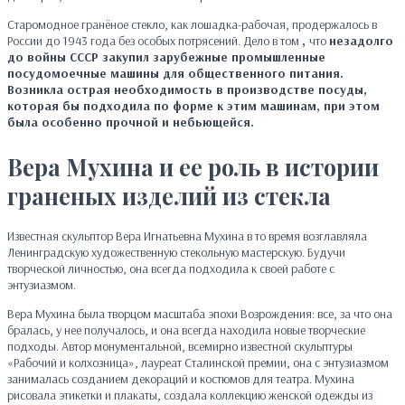
Старомодное гранёное стекло, как лошадка-рабочая, продержалось в
России до 1943 года без особых потрясений. Дело в том
,
что
незадолго
до войны СССР закупил зарубежные промышленные
посудомоечные машины для общественного питания.
Возникла острая необходимость в производстве посуды,
которая бы подходила по форме к этим машинам, при этом
была особенно прочной и небьющейся.
Вера Мухина и ее роль в истории
граненых изделий из стекла
Известная скульптор Вера Игнатьевна Мухина в то время возглавляла
Ленинградскую художественную стекольную мастерскую. Будучи
творческой личностью, она всегда подходила к своей работе с
энтузиазмом.
Вера Мухина была творцом масштаба эпохи Возрождения: все, за что она
бралась, у нее получалось, и она всегда находила новые творческие
подходы. Автор монументальной, всемирно известной скульптуры
«Рабочий и колхозница», лауреат Сталинской премии, она с энтузиазмом
занималась созданием декораций и костюмов для театра. Мухина
рисовала этикетки и плакаты, создала коллекцию женской одежды из