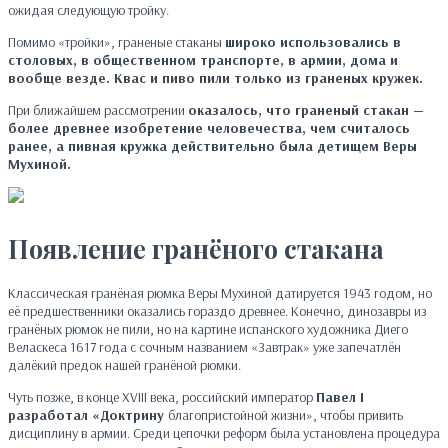
ожидая следующую тройку.
Помимо «тройки», граненые стаканы
широко
использовались в
столовых, в общественном транспорте, в армии, дома и
вообще везде.
Квас и пиво пили только из граненых кружек.
При ближайшем рассмотрении
оказалось, что граненый стакан —
более древнее изобретение человечества, чем считалось
ранее, а пивная кружка действительно была детищем Веры
Мухиной.
Появление гранёного стакана
Классическая гранёная рюмка Веры Мухиной датируется 1943 годом, но
её предшественники оказались гораздо древнее. Конечно, динозавры из
гранёных рюмок не пили, но на картине испанского художника Диего
Веласкеса 1617 года с сочным названием «Завтрак» уже запечатлён
далёкий предок нашей гранёной рюмки.
Чуть позже, в конце XVIII века, российский император
Павел I
разработал «Доктрину
благопристойной жизни», чтобы привить
дисциплину в армии. Среди цепочки реформ была установлена процедура