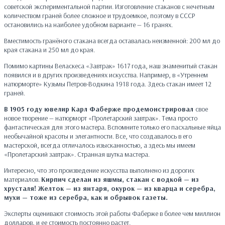
советской экспериментальной партии. Изготовление стаканов с нечетным
количеством граней более сложное и трудоемкое, поэтому в СССР
остановились на наиболее удобном варианте — 16 гранях.
Вместимость гранёного стакана всегда оставалась неизменной: 200 мл до
края стакана и 250 мл до края.
Помимо картины Веласкеса «Завтрак» 1617 года, наш знаменитый стакан
появился и в других произведениях искусства. Например, в «Утреннем
натюрморте» Кузьмы Петров-Водкина 1918 года. Здесь стакан имеет 12
граней.
В 1905 году ювелир Карл Фаберже продемонстрировал
свое
новое творение — натюрморт «Пролетарский завтрак». Тема просто
фантастическая для этого мастера. Вспомните только его пасхальные яйца
необычайной красоты и элегантности. Все, что создавалось в его
мастерской, всегда отличалось изысканностью, а здесь мы имеем
«Пролетарский завтрак». Странная шутка мастера.
Интересно, что это произведение искусства выполнено из дорогих
материалов.
Кирпич сделан из яшмы, стакан с водкой — из
хрусталя! Желток — из янтаря, окурок — из кварца и серебра,
мухи — тоже из серебра, как и обрывок газеты.
Эксперты оценивают стоимость этой работы Фаберже в более чем миллион
долларов, и ее стоимость постоянно растет.