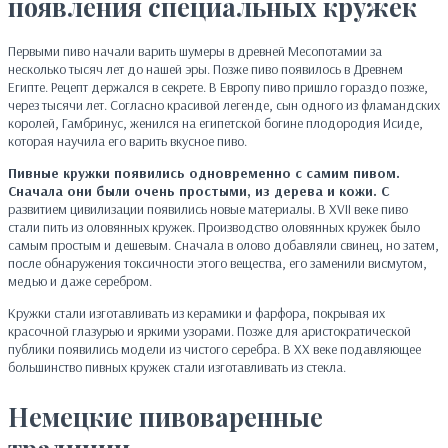
появления специальных кружек
Первыми пиво начали варить шумеры в древней Месопотамии за
несколько тысяч лет до нашей эры. Позже пиво появилось в Древнем
Египте. Рецепт держался в секрете. В Европу пиво пришло гораздо позже,
через тысячи лет. Согласно красивой легенде, сын одного из фламандских
королей, Гамбринус, женился на египетской богине плодородия Исиде,
которая научила его варить вкусное пиво.
Пивные кружки появились одновременно с самим пивом.
Сначала они были очень простыми, из дерева и кожи. С
развитием цивилизации появились новые материалы. В XVII веке пиво
стали пить из оловянных кружек. Производство оловянных кружек было
самым простым и дешевым. Сначала в олово добавляли свинец, но затем,
после обнаружения токсичности этого вещества, его заменили висмутом,
медью и даже серебром.
Кружки стали изготавливать из керамики и фарфора, покрывая их
красочной глазурью и яркими узорами. Позже для аристократической
публики появились модели из чистого серебра. В XX веке подавляющее
большинство пивных кружек стали изготавливать из стекла.
Немецкие пивоваренные