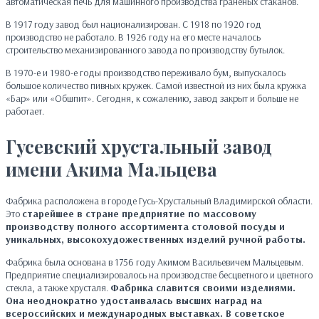
автоматическая печь для машинного производства граненых стаканов.
В 1917 году завод был национализирован. С 1918 по 1920 год
производство не работало. В 1926 году на его месте началось
строительство механизированного завода по производству бутылок.
В 1970-е и 1980-е годы производство переживало бум, выпускалось
большое количество пивных кружек. Самой известной из них была кружка
«Бар» или «Обшпит». Сегодня, к сожалению, завод закрыт и больше не
работает.
Гусевский хрустальный завод
имени Акима Мальцева
Фабрика расположена в городе Гусь-Хрустальный Владимирской области.
Это
старейшее в стране предприятие по массовому
производству полного ассортимента столовой посуды и
уникальных, высокохудожественных изделий ручной работы.
Фабрика была основана в 1756 году Акимом Васильевичем Мальцевым.
Предприятие специализировалось на производстве бесцветного и цветного
стекла, а также хрусталя.
Фабрика славится своими изделиями.
Она неоднократно удостаивалась высших наград на
всероссийских и международных выставках. В советское