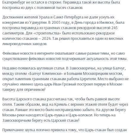
Екатеринбург не остался в стороне. Пирамида такой же высоты была
построена из двух с половиной тысяч стаканов.
Достижения жителей Урала и Санкт-Петербурга не дали уснуть их
конкурентам из Удмуртии. В 2005 году, в День города в Ижевске, была
построена пирамида из граненых стаканов рекордной высотой 245
сантиметров. Для «строительства» было использовано рекордное
количество стаканов — 2024. Так решил прославиться один из местных
ликероводочных заводов.
Фейковые новости в интернете охватывают самые разные темы, но само
существование фейковых новостей подчеркивает актуальность этой темы.
Недавно появилась шутливая статья. В Замоскворечье, на улице Балчуг,
между отелем «Балчуг Кемпински» и Большим Москворецким мостом,
открыт памятник граненым стаканам работы Церетели. Место выбрано не
случайно: именно здесь царь Иван Грозный построил первую в Москве
таверну для опричников!
Высота Царского стакана рассчитана так, чтобы быть равной высоте
отеля. Таким образом, вид на Кремль с верхних этажей отеля будет через
стакан. Раньше это место было несправедливо забыто. На другом берегу
Москвы-реки находятся Царь-пушка и Царь-колокол. Но теперь на
Замоскворечьем берегу есть Царский стакан!
Примечание: шутка логично привела к тому, что Царь-стакан был создан