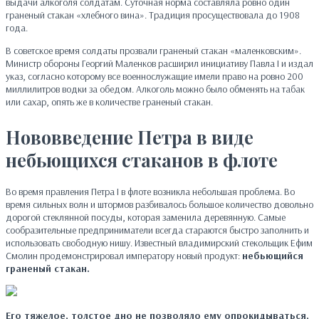
выдачи алкоголя солдатам. Суточная норма составляла ровно один
граненый стакан «хлебного вина». Традиция просуществовала до 1908
года.
В советское время солдаты прозвали граненый стакан «маленковским».
Министр обороны Георгий Маленков расширил инициативу Павла I и издал
указ, согласно которому все военнослужащие имели право на ровно 200
миллилитров водки за обедом. Алкоголь можно было обменять на табак
или сахар, опять же в количестве граненый стакан.
Нововведение Петра в виде
небьющихся стаканов в флоте
Во время правления Петра I в флоте возникла небольшая проблема. Во
время сильных волн и штормов разбивалось большое количество довольно
дорогой стеклянной посуды, которая заменила деревянную. Самые
сообразительные предприниматели всегда стараются быстро заполнить и
использовать свободную нишу. Известный владимирский стекольщик Ефим
Смолин продемонстрировал императору новый продукт:
небьющийся
граненый стакан.
Его тяжелое, толстое дно не позволяло ему опрокидываться,