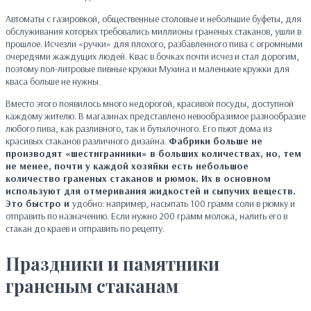
Автоматы с газировкой, общественные столовые и небольшие буфеты, для
обслуживания которых требовались миллионы граненых стаканов, ушли в
прошлое. Исчезли «ручки» для плохого, разбавленного пива с огромными
очередями жаждущих людей. Квас в бочках почти исчез и стал дорогим,
поэтому пол-литровые пивные кружки Мухина и маленькие кружки для
кваса больше не нужны.
Вместо этого появилось много недорогой, красивой посуды, доступной
каждому жителю. В магазинах представлено невообразимое разнообразие
любого пива, как разливного, так и бутылочного. Его пьют дома из
красивых стаканов различного дизайна.
Фабрики больше не
производят «шестигранники» в больших количествах, но, тем
не менее, почти у каждой хозяйки есть небольшое
количество граненых стаканов и рюмок. Их в основном
используют для отмеривания жидкостей и сыпучих веществ.
Это быстро и
удобно: например, насыпать 100 грамм соли в рюмку и
отправить по назначению. Если нужно 200 грамм молока, налить его в
стакан до краев и отправить по рецепту.
Праздники и памятники
граненым стаканам