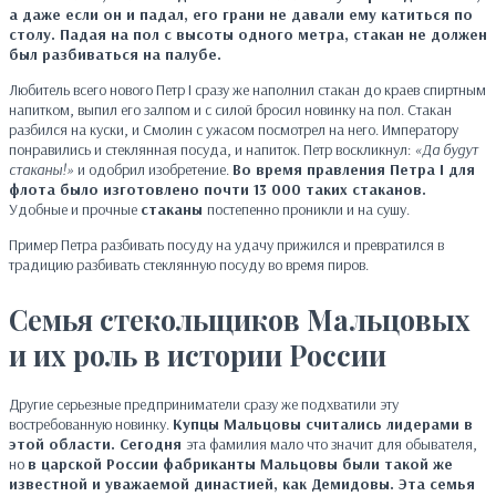
а даже если он и падал, его грани не давали ему катиться по
столу. Падая на пол с высоты одного метра, стакан не должен
был разбиваться на палубе.
Любитель всего нового Петр I сразу же наполнил стакан до краев спиртным
напитком, выпил его залпом и с силой бросил новинку на пол. Стакан
разбился на куски, и Смолин с ужасом посмотрел на него. Императору
понравились и стеклянная посуда, и напиток. Петр воскликнул:
«Да будут
стаканы!»
и одобрил изобретение.
Во время правления Петра I для
флота было изготовлено почти 13 000 таких стаканов.
Удобные и прочные
стаканы
постепенно проникли и на сушу.
Пример Петра разбивать посуду на удачу прижился и превратился в
традицию разбивать стеклянную посуду во время пиров.
Семья стекольщиков Мальцовых
и их роль в истории России
Другие серьезные предприниматели сразу же подхватили эту
востребованную новинку.
Купцы Мальцовы считались лидерами в
этой области. Сегодня
эта фамилия мало что значит для обывателя,
но
в царской России фабриканты Мальцовы были такой же
известной и уважаемой династией, как Демидовы. Эта семья