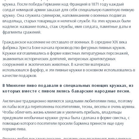
кружка. После победы Германии над Францией в 1871 году каждый
солдат немецкой армии заказал для себя специальную памятную пивную
кружку. Она служила сувениром, напоминанием о военных подвигах
владельца, старых товарищах и нелегкой службе. На этих кружках были
надписи: название полка, стаж службы, имя солдата, памятные даты и
фрагменты сражений.
Гражданское население не отставало от военных. В середине XIX века
фабрика Эрнста Боне начала производство фигурных пивных кружек.
Кружки изготавливались в форме известных литературных персонажей,
знаменитых исторических деятелей, интересных архитектурных
сооружений и экзотических животных. В качестве материала
использовался фарфор, и эти пивные кружки в основном использовались в
качестве подарков.
В Мюнхене пиво подавали в специальных поющих кружках, из
которых вместе с пивом лились баварские народные песни.
Англичане традиционно являются заядлыми любителями пива, поэтому
их пабы всегда переполнены посетителями, тесны, веселы и очень шумны.
Чтобы облегчить жизнь клиентам и увеличить прибыль, владельцы
придумали необычные кружки: ручка была сделана в форме свистка, с
помощью которого посетители просили бармена принести еще одну
порцию пива.
Японцы любят показную роскошь, поэтому они практикуют литье пивных