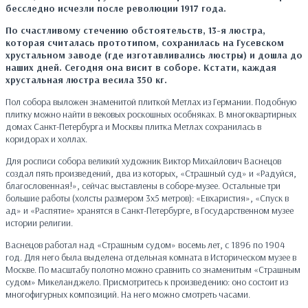
бесследно исчезли после революции 1917 года.
По счастливому стечению обстоятельств, 13-я люстра,
которая считалась прототипом, сохранилась на Гусевском
хрустальном заводе (где изготавливались люстры) и дошла до
наших дней. Сегодня она висит в соборе. Кстати, каждая
хрустальная люстра весила 350 кг.
Пол собора выложен знаменитой плиткой Метлах из Германии. Подобную
плитку можно найти в вековых роскошных особняках. В многоквартирных
домах Санкт-Петербурга и Москвы плитка Метлах сохранилась в
коридорах и холлах.
Для росписи собора великий художник Виктор Михайлович Васнецов
создал пять произведений, два из которых, «Страшный суд» и «Радуйся,
благословенная!», сейчас выставлены в соборе-музее. Остальные три
большие работы (холсты размером 3х5 метров): «Евхаристия», «Спуск в
ад» и «Распятие» хранятся в Санкт-Петербурге, в Государственном музее
истории религии.
Васнецов работал над «Страшным судом» восемь лет, с 1896 по 1904
год. Для него была выделена отдельная комната в Историческом музее в
Москве. По масштабу полотно можно сравнить со знаменитым «Страшным
судом» Микеланджело. Присмотритесь к произведению: оно состоит из
многофигурных композиций. На него можно смотреть часами.