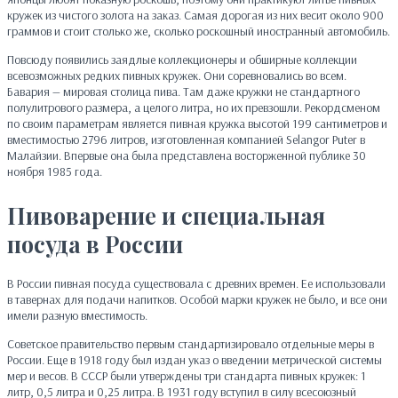
кружек из чистого золота на заказ. Самая дорогая из них весит около 900
граммов и стоит столько же, сколько роскошный иностранный автомобиль.
Повсюду появились заядлые коллекционеры и обширные коллекции
всевозможных редких пивных кружек. Они соревновались во всем.
Бавария — мировая столица пива. Там даже кружки не стандартного
полулитрового размера, а целого литра, но их превзошли. Рекордсменом
по своим параметрам является пивная кружка высотой 199 сантиметров и
вместимостью 2796 литров, изготовленная компанией Selangor Puter в
Малайзии. Впервые она была представлена восторженной публике 30
ноября 1985 года.
Пивоварение и
специальная
посуда в России
В России пивная посуда существовала с древних времен. Ее использовали
в тавернах для подачи напитков. Особой марки кружек не было, и все они
имели разную вместимость.
Советское правительство первым стандартизировало отдельные меры в
России. Еще в 1918 году был издан указ о введении метрической системы
мер и весов. В СССР были утверждены три стандарта пивных кружек: 1
литр, 0,5 литра и 0,25 литра. В 1931 году вступил в силу всесоюзный