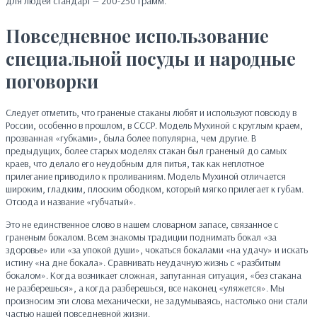
для людей стандарт — 200-250 грамм.
Повседневное использование
специальной посуды и народные
поговорки
Следует отметить, что граненые стаканы любят и используют повсюду в
России, особенно в прошлом, в СССР. Модель Мухиной с круглым краем,
прозванная «губками», была более популярна, чем другие. В
предыдущих, более старых моделях стакан был граненый до самых
краев, что делало его неудобным для питья, так как неплотное
прилегание приводило к проливаниям. Модель Мухиной отличается
широким, гладким, плоским ободком, который мягко прилегает к губам.
Отсюда и название «губчатый».
Это не единственное слово в нашем словарном запасе, связанное с
граненым бокалом. Всем знакомы традиции поднимать бокал «за
здоровье» или «за упокой души», чокаться бокалами «на удачу» и искать
истину «на дне бокала». Сравнивать неудачную жизнь с «разбитым
бокалом». Когда возникает сложная, запутанная ситуация, «без стакана
не разберешься», а когда разберешься, все наконец «уляжется». Мы
произносим эти слова механически, не задумываясь, настолько они стали
частью нашей повседневной жизни.