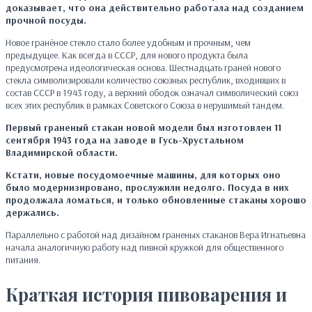
доказывает, что она действительно работала над созданием
прочной посуды.
Новое гранёное стекло стало более удобным и прочным, чем
предыдущее. Как всегда в СССР, для нового продукта была
предусмотрена идеологическая основа. Шестнадцать граней нового
стекла символизировали количество союзных республик, входивших в
состав СССР в 1943 году, а верхний ободок означал символический союз
всех этих республик в рамках Советского Союза в нерушимый тандем.
Первый граненый стакан новой модели был изготовлен 11
сентября 1943 года на заводе в Гусь-Хрустальном
Владимирской области.
Кстати, новые посудомоечные машины, для которых оно
было модернизировано, прослужили недолго. Посуда в них
продолжала ломаться, и только обновленные стаканы хорошо
держались.
Параллельно с работой над дизайном граненых стаканов Вера Игнатьевна
начала аналогичную работу над пивной кружкой для общественного
питания.
Краткая история пивоварения и