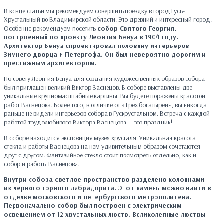
В конце статьи мы рекомендуем совершить поездку в город Гусь-
Хрустальный во Владимирской области. Это древний и интересный город.
Особенно рекомендуем посетить
собор Святого Георгия,
построенный по проекту Леонтия Бенуа в 1904 году.
Архитектор Бенуа спроектировал половину интерьеров
Зимнего дворца и Петергофа. Он был невероятно дорогим и
престижным архитектором.
По совету Леонтия Бенуа для создания художественных образов собора
был приглашен великий Виктор Васнецов. В соборе выставлены две
уникальные крупномасштабные картины. Вы будете поражены красотой
работ Васнецова. Более того, в отличие от «Трех богатырей», вы никогда
раньше не видели интерьеров собора в Гускрустальном. Встреча с каждой
работой трудолюбивого Виктора Васнецова — это праздник!
В соборе находится экспозиция музея хрусталя. Уникальная красота
стекла и работы Васнецова на нем удивительным образом сочетаются
друг с другом. Фантазийное стекло стоит посмотреть отдельно, как и
собор и работы Васнецова.
Внутри собора светлое пространство разделено колоннами
из черного горного лабрадорита. Этот камень можно найти в
отделке московского и петербургского метрополитена.
Первоначально собор был построен с электрическим
освещением от 12 хрустальных люстр. Великолепные люстры