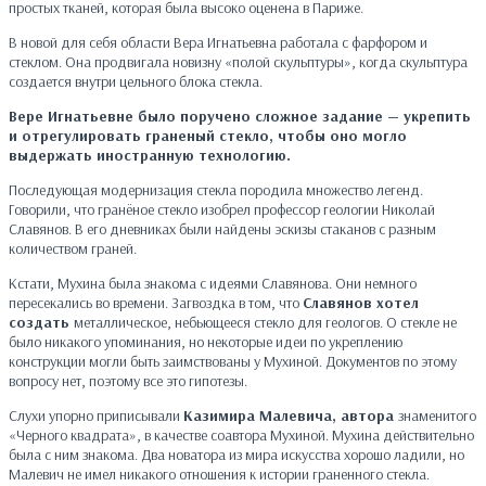
простых тканей, которая была высоко оценена в Париже.
В новой для себя области Вера Игнатьевна работала с фарфором и
стеклом. Она продвигала новизну «полой скульптуры», когда скульптура
создается внутри цельного блока стекла.
Вере Игнатьевне было поручено сложное задание — укрепить
и отрегулировать граненый стекло, чтобы оно могло
выдержать иностранную технологию.
Последующая модернизация стекла породила множество легенд.
Говорили, что гранёное стекло изобрел профессор геологии Николай
Славянов. В его дневниках были найдены эскизы стаканов с разным
количеством граней.
Кстати, Мухина была знакома с идеями Славянова. Они немного
пересекались во времени. Загвоздка в том, что
Славянов хотел
создать
металлическое, небьющееся стекло для геологов. О стекле не
было никакого упоминания, но некоторые идеи по укреплению
конструкции могли быть заимствованы у Мухиной. Документов по этому
вопросу нет, поэтому все это гипотезы.
Слухи упорно приписывали
Казимира Малевича, автора
знаменитого
«Черного квадрата», в качестве соавтора Мухиной. Мухина действительно
была с ним знакома. Два новатора из мира искусства хорошо ладили, но
Малевич не имел никакого отношения к истории граненного стекла.