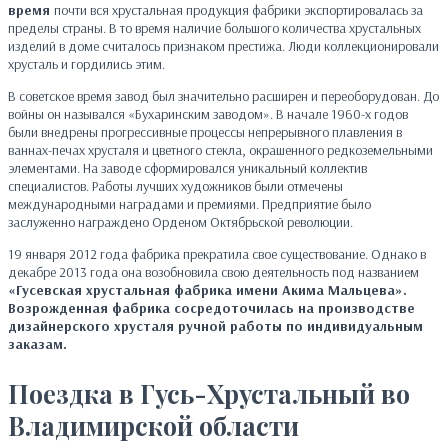
время
почти вся хрустальная продукция фабрики экспортировалась за
пределы страны. В то время наличие большого количества хрустальных
изделий в доме считалось признаком престижа. Люди коллекционировали
хрусталь и гордились этим.
В советское время завод был значительно расширен и переоборудован. До
войны он назывался «Бухаринским заводом». В начале 1960-х годов
были внедрены прогрессивные процессы непрерывного плавления в
ваннах-печах хрусталя и цветного стекла, окрашенного редкоземельными
элементами. На заводе сформировался уникальный коллектив
специалистов. Работы лучших художников были отмечены
международными наградами и премиями. Предприятие было
заслуженно награждено Орденом Октябрьской революции.
19 января 2012 года фабрика прекратила свое существование. Однако в
декабре 2013 года она возобновила свою деятельность под названием
«Гусевская хрустальная фабрика имени Акима Мальцева».
Возрожденная фабрика сосредоточилась на производстве
дизайнерского хрусталя ручной работы по индивидуальным
заказам.
Поездка в Гусь-Хрустальный во
Владимирской области