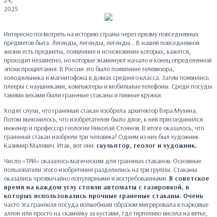
24,
2025
Интересно посмотреть на историю страны через призму повседневных
предметов быта. Легенды, легенды, легенды... В нашей повседневной
жизни есть предметы, появление и исчезновение которых, кажется,
проходит незаметно, но которые знаменуют начало и конец определенной
эпохи процветания. В России это было появление телевизора,
холодильника и магнитофона в домах среднего класса. Затем появились
плееры с наушниками, компьютеры и мобильные телефоны. Среди посуды
такими вехами были граненые стаканы и пивные кружки.
Ходят слухи, что граненый стакан изобрела архитектор Вера Мухина.
Потом выяснилось, что изобретателей было двое, к ней присоединился
инженер и профессор геологии Николай Стоянов. В итоге оказалось, что
граненый стакан изобрели три человека! Одним из них был художник
Казимир Малевич. Итак, вот они:
скульптор, геолог и художник.
Число «ТРИ» оказалось магическим для граненых стаканов. Основные
пользователи этого изобретения разделились на три группы. Стаканы
оказались чрезвычайно популярными и востребованными.
В советское
время на каждом углу стояли автоматы с газировкой, в
которых использовались прочные граненые стаканы. Очень
часто эта гранёная посуда волшебным образом мигрировала в парковые
аллеи или просто на скамейку за кустами, где терпеливо висела на ветке,