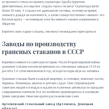
из прочного стекла по проекту скульптора Зураба Церетели.
Действительно, кто еще мог создать такого гиганта? Скульптура весит
более 18 тонн. У стакана нет дренажной системы, поэтому во время
сильного дождя он наполнится, а затем солнце постепенно «выпьет» его.
Веселая шутка — не помешает хотя бы немного снизить напряжение в
обществе.
Берегите свои старые стаканы, они могут неожиданно пригодиться.
Заводы по производству
граненых стаканов в СССР
Вернёмся немного в советскую историю. После Второй мировой войны
граненые стаканы начали штамповать на стекольных заводах СССР из
расчёта 5-6 сотен миллионов в год, исходя из пары штук на человека.
Граненые стаканы были в каждой квартире, в столовых, воинских частях,
тюрьмах, больницах, школах и детских садах. Они сопровождали
советских людей в поездах и ждали их в уличных автоматах по продаже
газированных напитков. Все это изобилие производилось в основном
тремя заводами. Ниже мы кратко расскажем вам о них.
Артемовский стекольный завод (Артемовск, Донецкая
область)