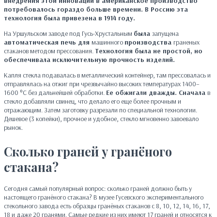
внедрения этой инновации в американское производство
потребовалось гораздо больше времени. В Россию эта
технология была привезена в 1914 году.
На Уршульском заводе под Гусь-Хрустальным
была
запущена
автоматическая печь
для
машинного
производства
граненых
стаканов методом прессования.
Технология была не простой, но
обеспечивала исключительную прочность изделий.
Капля стекла подавалась в металлический контейнер, там прессовалась и
отправлялась на отжиг при чрезвычайно высоких температурах 1400–
1600 °C без дальнейшей обработки.
Ее обжигали дважды. Сначала
в
стекло добавляли свинец, что делало его еще более прочным и
отражающим. Затем заготовку разрезали по специальной технологии.
Дешевое (3 копейки), прочное и удобное, стекло мгновенно завоевало
рынок.
Сколько граней у гранёного
стакана?
Сегодня самый популярный вопрос: сколько граней должно быть у
настоящего гранёного стакана? В музее Гусевского экспериментального
стекольного завода есть образцы гранёных стаканов с 8, 10, 12, 14, 16, 17,
18 и даже 20 гранями. Самые редкие из них имеют 17 граней и относятся к