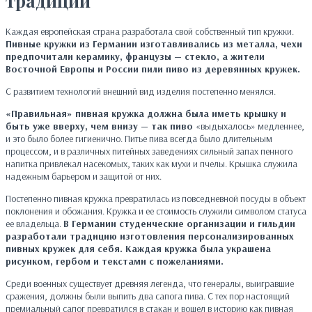
традиции
Каждая европейская страна разработала свой собственный тип кружки.
Пивные кружки из Германии изготавливались из металла, чехи
предпочитали керамику, французы — стекло, а жители
Восточной Европы и России пили пиво из деревянных кружек.
С развитием технологий внешний вид изделия постепенно менялся.
«Правильная» пивная кружка должна была иметь крышку и
быть уже вверху, чем внизу — так
пиво
«выдыхалось» медленнее,
и это было более гигиенично. Питье пива всегда было длительным
процессом, и в различных питейных заведениях сильный запах пенного
напитка привлекал насекомых, таких как мухи и пчелы. Крышка служила
надежным барьером и защитой от них.
Постепенно пивная кружка превратилась из повседневной посуды в объект
поклонения и обожания. Кружка и ее стоимость служили символом статуса
ее владельца.
В Германии студенческие организации и гильдии
разработали традицию изготовления персонализированных
пивных кружек для себя. Каждая кружка была украшена
рисунком, гербом и текстами с пожеланиями.
Среди военных существует древняя легенда, что генералы, выигравшие
сражения, должны были выпить два сапога пива. С тех пор настоящий
премиальный сапог превратился в стакан и вошел в историю как пивная