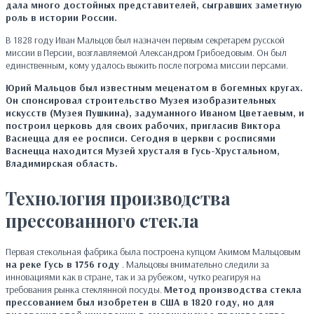
дала много достойных представителей, сыгравших заметную
роль в истории России.
В 1828 году Иван Мальцов был назначен первым секретарем русской
миссии в Персии, возглавляемой Александром Грибоедовым. Он был
единственным, кому удалось выжить после погрома миссии персами.
Юрий Мальцов был известным меценатом в богемных кругах.
Он спонсировал строительство Музея изобразительных
искусств (Музея Пушкина), задуманного Иваном Цветаевым, и
построил церковь для своих рабочих, пригласив Виктора
Васнецца для ее росписи. Сегодня в церкви с росписями
Васнецца находится Музей хрусталя в Гусь-Хрустальном,
Владимирская область.
Технология производства
прессованного стекла
Первая стекольная фабрика была построена купцом Акимом Мальцовым
на реке Гусь в 1756 году
. Мальцовы внимательно следили за
инновациями как в стране, так и за рубежом, чутко реагируя на
требования рынка стеклянной посуды.
Метод производства стекла
прессованием был изобретен в США в 1820 году, но для