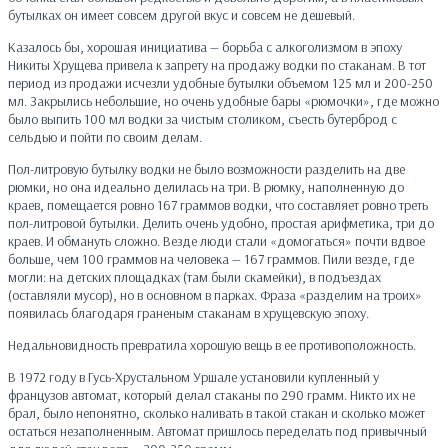
бутылках он имеет совсем другой вкус и совсем не дешевый.
Казалось бы, хорошая инициатива — борьба с алкоголизмом в эпоху
Никиты Хрущева привела к запрету на продажу водки по стаканам. В тот
период из продажи исчезли удобные бутылки объемом 125 мл и 200-250
мл. Закрылись небольшие, но очень удобные бары «рюмочки», где можно
было выпить 100 мл водки за чистым столиком, съесть бутерброд с
сельдью и пойти по своим делам.
Пол-литровую бутылку водки не было возможности разделить на две
рюмки, но она идеально делилась на три. В рюмку, наполненную до
краев, помещается ровно 167 граммов водки, что составляет ровно треть
пол-литровой бутылки. Делить очень удобно, простая арифметика, три до
краев. И обмануть сложно. Везде люди стали «домогаться» почти вдвое
больше, чем 100 граммов на человека — 167 граммов. Пили везде, где
могли: на детских площадках (там были скамейки), в подъездах
(оставляли мусор), но в основном в парках. Фраза «разделим на троих»
появилась благодаря граненым стаканам в хрущевскую эпоху.
Недальновидность превратила хорошую вещь в ее противоположность.
В 1972 году в Гусь-Хрустальном Уршале установили купленный у
французов автомат, который делал стаканы по 290 грамм. Никто их не
брал, было непонятно, сколько наливать в такой стакан и сколько может
остаться незаполненным. Автомат пришлось переделать под привычный