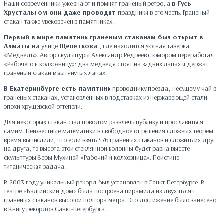
Наши современники уже знают и помнят граненый ретро, а
в Гусь-
Хрустальном они
даже проводят
праздники в его честь. Граненый
стакан также увековечен в памятниках.
Первый в мире памятник граненым стаканам был открыт в
Алматы на
улице
Щепеткова
, где находится уютная таверна
«Медведь». Автор скульптуры Александр Редреев с юмором переработал
«Рабочего и колхозницу»: два медведя стоят на задних лапах и держат
граненый стакан в вытянутых лапах.
В Екатеринбурге есть памятник
проводнику поезда
,
несущему чай в
граненых стаканах, установленных в подставках из нержавеющей стали
эпохи хрущевской оттепели.
Для некоторых стакан стал поводом развлечь публику и прославиться
самим. Неизвестные математики в свободное от решения сложных теорем
время вычислили, что если взять 476 граненых стаканов и сложить их друг
на друга, то высота этой стеклянной колонны будет равна высоте
скульптуры Веры Мухиной «Рабочий и колхозница». Поистине
титаническая задача.
В 2003 году уникальный рекорд был установлен в Санкт-Петербурге. В
театре «Балтийский дом» была построена пирамида из двух тысяч
граненых стаканов высотой полтора метра. Это достижение было занесено
в Книгу рекордов Санкт-Петербурга.