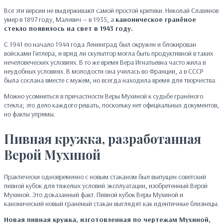
Все эти версии не выдерживают самой простой критики. Николай Славянов
умер в 1897 году, Малевич — в 1935, а
каноническое гранёное
стекло появилось на свет в 1943 году.
С 1941 по начало 1944 года Ленинград был окружен и блокирован
войсками Гитлера, и вряд ли скульптор могла быть продуктивной в таких
нечеловеческих условиях. В то же время Вера Игнатьевна часто жила в
неудобных условиях. В молодости она училась во Франции, а в СССР
была сослана вместе с мужем, но всегда находила время для творчества.
Можно усомниться в причастности Веры Мухиной к судьбе гранёного
стекла; это дело каждого решать, поскольку нет официальных документов,
но факты упрямы.
Пивная кружка, разработанная
Верой Мухиной
Практически одновременно с новым стаканом был выпущен советский
пивной кубок для тяжелых условий эксплуатации, изобретенный Верой
Мухиной. Это доказанный факт. Пивной кубок Веры Мухиной и
канонический новый граненый стакан выглядят как идентичные близнецы.
Новая пивная кружка, изготовленная по чертежам Мухиной,