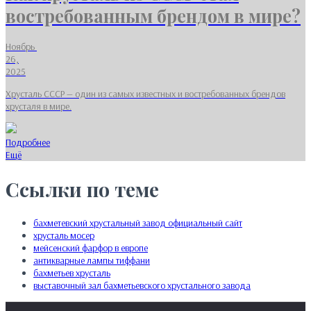
востребованным брендом в мире?
Ноябрь
26,
2025
Хрусталь СССР — один из самых известных и востребованных брендов
хрусталя в мире.
Подробнее
Ещё
Ссылки по теме
бахметевский хрустальный завод официальный сайт
хрусталь мосер
мейсенский фарфор в европе
антикварные лампы тиффани
бахметьев хрусталь
выставочный зал бахметьевского хрустального завода