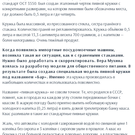
стандарт ОСТ 3550. Был создан эталонный чертеж пивной кружки с
конкретными размерами, на котором линиями были обозначены места,
где должно быть 0,5 литра и где четверть.
Кружка была массивной, из прессованного стекла, сестра гранёного
стакана. Количество граней не регламентировалось. Кружка объёмом 0,5
литра и высотой 13,3 сантиметра весила 700 граммов, а с напитком —
более килограмма. Очень тяжёлый продукт.
Когда появились импортные посудомоечные машины,
возникла такая же ситуация, как и с гранеными стаканами.
Нужно было доработать и скорректировать. Вера Мухина
взялась за разработку модели для общественного питания. В
результате была создана специальная модель пивной кружки
под названием «Бар». Именно
эта кружка производилась в
наибольших количествах и использовалась повсеместно.
Название «пивная кружка» не совсем точное. Те, кто родился в СССР,
помнят, как в городах на каждом углу стояли передвижные бочки с
квасом. В жаркую погоду было приятно выпить небольшую кружку
холодного напитка (0,25 литра) и взять домой трехлитровую банку кваса.
Квас разливали в такие же стандартные пивные кружки.
Жаль, что автоматы с холодной газированной водой по смешной цене 1
копейка без сиропа и 3 копейки с сиропом ушли в прошлое. А квас из
бочонка стал большой редкостью и довольно дорогим, а в пластиковых