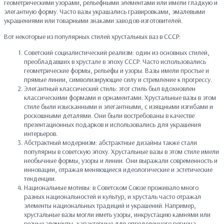
геометрическими узорами, рельефными элементами или имели гладкую и
элегантную форму. Часто вазы украшались гравировками, эмалевыми
украшениями или товарными знаками заводов-изготовителей.
Вот некоторые из популярных стилей хрустальных ваз в СССР:
Советский социалистический реализм: один из основных стилей,
преобладавших в хрустале в эпоху СССР. Часто использовались
геометрические формы, рельефы и узоры. Вазы имели простые и
прямые линии, символизирующие силу и стремление к прогрессу.
Элегантный классический стиль: этот стиль был вдохновлен
классическими формами и орнаментами. Хрустальные вазы в этом
стиле были изысканными и элегантными, с изящными изгибами и
роскошными деталями. Они были востребованы в качестве
презентационных подарков и использовались для украшения
интерьеров.
Абстрактный модернизм: абстрактные дизайны также стали
популярны в советскую эпоху. Хрустальные вазы в этом стиле имели
необычные формы, узоры и линии. Они выражали современность и
инновации, отражая меняющиеся идеологические и эстетические
тенденции.
Национальные мотивы: в Советском Союзе проживало много
разных национальностей и культур, и хрусталь часто отражал
элементы национальных традиций и украшений. Например,
хрустальные вазы могли иметь узоры, инкрустацию камнями или
резные элементы, характерные для определенного региона.