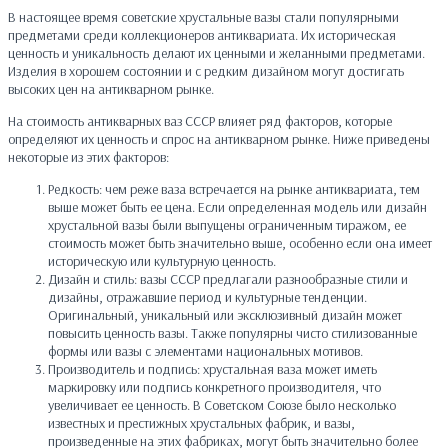
В настоящее время советские хрустальные вазы стали популярными
предметами среди коллекционеров антиквариата. Их историческая
ценность и уникальность делают их ценными и желанными предметами.
Изделия в хорошем состоянии и с редким дизайном могут достигать
высоких цен на антикварном рынке.
На стоимость антикварных ваз СССР влияет ряд факторов, которые
определяют их ценность и спрос на антикварном рынке. Ниже приведены
некоторые из этих факторов:
Редкость: чем реже ваза встречается на рынке антиквариата, тем
выше может быть ее цена. Если определенная модель или дизайн
хрустальной вазы были выпущены ограниченным тиражом, ее
стоимость может быть значительно выше, особенно если она имеет
историческую или культурную ценность.
Дизайн и стиль: вазы СССР предлагали разнообразные стили и
дизайны, отражавшие период и культурные тенденции.
Оригинальный, уникальный или эксклюзивный дизайн может
повысить ценность вазы. Также популярны чисто стилизованные
формы или вазы с элементами национальных мотивов.
Производитель и подпись: хрустальная ваза может иметь
маркировку или подпись конкретного производителя, что
увеличивает ее ценность. В Советском Союзе было несколько
известных и престижных хрустальных фабрик, и вазы,
произведенные на этих фабриках, могут быть значительно более