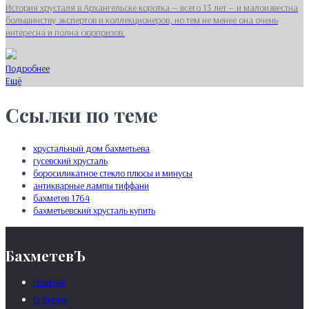
История хрусталя в Архангельске коротка — всего 13 лет — и малоизвестна
большинству экспертов и коллекционеров, но тем не менее она очень
интересна и полна сюрпризов.
Подробнее
Ещё
Ссылки по теме
хрустальный дом бахметьева
гусевский хрусталь
боросиликатное стекло плюсы и минусы
антикварные лампы тиффани
бахметев 1764
бахметьевский хрусталь купить
БахметевЪ
Главная
О фирме