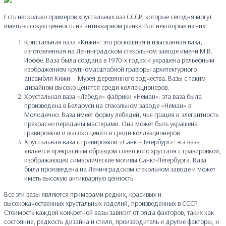
Есть несколько примеров хрустальных ваз СССР, которые сегодня могут
иметь высокую ценность на антикварном рынке. Вот некоторые из них:
Кристальная ваза «Кижи»: это роскошная и изысканная ваза,
изготовленная на Ленинградском стекольном заводе имени М.В.
Иоффе. Ваза была создана в 1970-х годах и украшена рельефным
изображением крупномасштабной гравюры архитектурного
ансамбля Кижи — Музея деревянного зодчества. Вазы с таким
дизайном высоко ценятся среди коллекционеров.
Хрустальная ваза «Лебеди» фабрики «Неман»: эта ваза была
произведена в Беларуси на стекольном заводе «Неман» в
Молодечно. Ваза имеет форму лебедей, чья грация и элегантность
прекрасно переданы мастерами. Она может быть украшена
гравировкой и высоко ценится среди коллекционеров.
Хрустальная ваза с гравировкой «Санкт-Петербург»: эта ваза
является прекрасным образцом советского хрусталя с гравировкой,
изображающей символические мотивы Санкт-Петербурга. Ваза
была произведена на Ленинградском стекольном заводе и может
иметь высокую антикварную ценность.
Все эти вазы являются примерами редких, красивых и
высококачественных хрустальных изделий, произведенных в СССР.
Стоимость каждой конкретной вазы зависит от ряда факторов, таких как
состояние, редкость дизайна и стиля, производитель и другие факторы, и