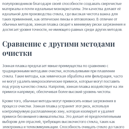
полупроводников благодаря своей способности создавать сверхчистые
материалы и почти идеальные монокристаллы. Эти качества делают её
идеальной для производства стекла, где высокая чистота важна для
таких применений, как оптические линзы и оптоволокно. В отличие от
обычных методов, зонная плавка сводит к минимуму риски загрязнения и
достигает уровня точности, не имеющего равных среди других методов.
Сравнение с другими методами
очистки
Зонная плавка предлагает явные преимущества по сравнению с
традиционными методами очистки, используемыми при плавлении
стекла. Такие методы, как химическая обработка или фильтрация, часто
не могут удалить микроскопические примеси, которые могут поставить
под угрозу качество стекла. Напротив, зонная плавка воздействует на эти
примеси напрямую, обеспечивая более высокий уровень чистоты.
Кроме того, обычные методы могут привносить новые загрязнения в
процессе очистки. Зонная плавка устраняет этот риск, используя
контролируемую расплавленную зону, которая изолирует и удаляет
примеси без внешнего вмешательства. Это делает её предпочтительным
выбором для отраслей, требующих высокочистого стекла, таких как
электроника и телекоммуникации. Способность очищать стекло до такого