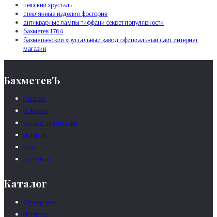
чешский хрусталь
cтеклянные изделия фостория
антикварные лампы тиффани секрет популярности
бахметев 1764
бахметьевский хрустальный завод официальный сайт интернет
магазин
БахметевЪ
Главная
О фирме
Каталог продукции
История
Блог
Контакты
Каталог
Сервировка
Интерьер