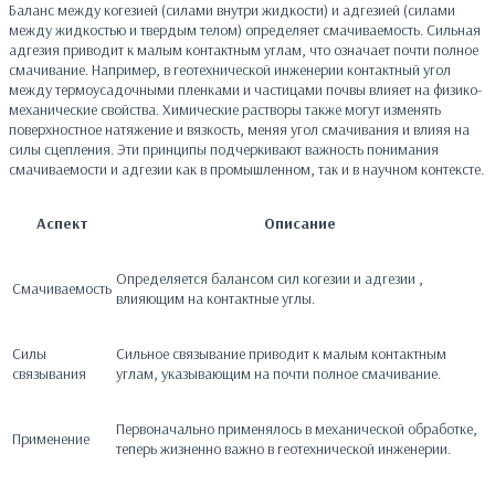
Баланс между когезией (силами внутри жидкости) и адгезией (силами
между жидкостью и твердым телом) определяет смачиваемость. Сильная
адгезия приводит к малым контактным углам, что означает почти полное
смачивание. Например, в геотехнической инженерии контактный угол
между термоусадочными пленками и частицами почвы влияет на физико-
механические свойства. Химические растворы также могут изменять
поверхностное натяжение и вязкость, меняя угол смачивания и влияя на
силы сцепления. Эти принципы подчеркивают важность понимания
смачиваемости и адгезии как в промышленном, так и в научном контексте.
Аспект
Описание
Определяется балансом сил когезии и адгезии ,
Смачиваемость
влияющим на контактные углы.
Силы
Сильное связывание приводит к малым контактным
связывания
углам, указывающим на почти полное смачивание.
Первоначально применялось в механической обработке,
Применение
теперь жизненно важно в геотехнической инженерии.