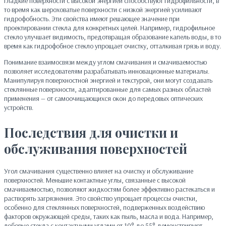
Гладкие поверхности с высокой энергией способствуют гидрофильности, в
то время как шероховатые поверхности с низкой энергией усиливают
гидрофобность. Эти свойства имеют решающее значение при
проектировании стекла для конкретных целей. Например, гидрофильное
стекло улучшает видимость, предотвращая образование капель воды, в то
время как гидрофобное стекло упрощает очистку, отталкивая грязь и воду.
Понимание взаимосвязи между углом смачивания и смачиваемостью
позволяет исследователям разрабатывать инновационные материалы.
Манипулируя поверхностной энергией и текстурой, они могут создавать
стеклянные поверхности, адаптированные для самых разных областей
применения — от самоочищающихся окон до передовых оптических
устройств.
Последствия для очистки и
обслуживания поверхностей
Угол смачивания существенно влияет на очистку и обслуживание
поверхностей. Меньшие контактные углы, связанные с высокой
смачиваемостью, позволяют жидкостям более эффективно растекаться и
растворять загрязнения. Это свойство упрощает процессы очистки,
особенно для стеклянных поверхностей, подверженных воздействию
факторов окружающей среды, таких как пыль, масла и вода. Например,
лобовые стекла с контактными углами от 10° до 55° демонстрируют