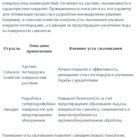
поверхностных взаимодействий. Он влияет на адгезию, смачиваемость и
характеристики покрытий. Промышленность полагается на этот параметр
для оптимизации процессов и разработки инновационных решений.
Например, в сельском хозяйстве контроль угла смачивания улучшает
покрытие пестицидами, а в авиации он предотвращает накопление льда
на поверхностях самолетов.
Описание
Отрасль
Влияние угла смачивания
применения
Адгезия
Лучшее покрытие и эффективность,
Сельское
пестицидов к
уменьшение стока пестицидов и улучшение
хозяйство
поверхностям
борьбы с вредителями.
растений
Разработка
Повышает безопасность за счет
супергидрофобных
предотвращения образования льда на
Авиация
поверхностей для
поверхностях самолета, снижения веса и
предотвращения
энергопотребления на
обледенения
противообледенительную обработку.
Понимание угла смачивания позволяет совершенствовать технологии,