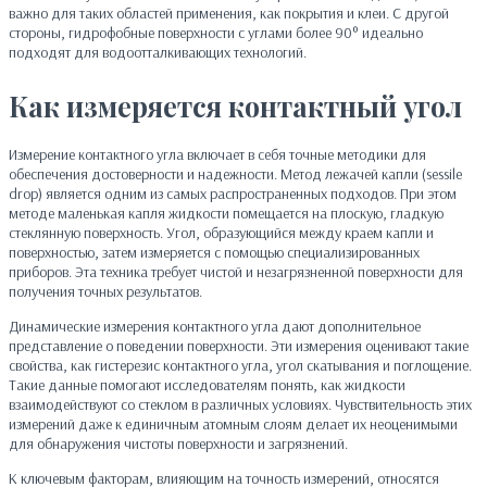
важно для таких областей применения, как покрытия и клеи. С другой
стороны, гидрофобные поверхности с углами более 90° идеально
подходят для водоотталкивающих технологий.
Как измеряется контактный угол
Измерение контактного угла включает в себя точные методики для
обеспечения достоверности и надежности. Метод лежачей капли (sessile
drop) является одним из самых распространенных подходов. При этом
методе маленькая капля жидкости помещается на плоскую, гладкую
стеклянную поверхность. Угол, образующийся между краем капли и
поверхностью, затем измеряется с помощью специализированных
приборов. Эта техника требует чистой и незагрязненной поверхности для
получения точных результатов.
Динамические измерения контактного угла дают дополнительное
представление о поведении поверхности. Эти измерения оценивают такие
свойства, как гистерезис контактного угла, угол скатывания и поглощение.
Такие данные помогают исследователям понять, как жидкости
взаимодействуют со стеклом в различных условиях. Чувствительность этих
измерений даже к единичным атомным слоям делает их неоценимыми
для обнаружения чистоты поверхности и загрязнений.
К ключевым факторам, влияющим на точность измерений, относятся