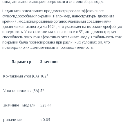
окна, антизапотевающие поверхности и системы сбора воды.
Недавние исследования продемонстрировали эффективность
супергидрофобных покрытий. Например, наноструктуры диоксида
кремния, модифицированные органосилановыми соединениями,
достигли контактного угла 162° , что указывает на высокогидрофобную
поверхность. Угол скольжения составил всего 5°, что демонстрирует
способность покрытия эффективно отталкивать воду. Стабильность этих
покрытий была протестирована при различных условиях pH, что
подтвердило их долговечность и производительность.
Параметр
Значение
Контактный угол (CA)
162°
Угол скольжения (SA)
5°
Значение F модели
528.44
p-значение
< 0.05