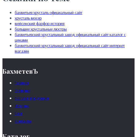
бахметьев хрусталь официальный сайт
хрусталь мосер
мейсенский фарфор история
большие хрустальные люстры
бахметьевский хрустальный завод официальный сайт каталог с
ценами
бахметьевский хрустальный завод официальный сайт интернет
магазин
БахметевЪ
Главная
О фирме
Каталог продукции
История
Блог
Контакты
Каталог