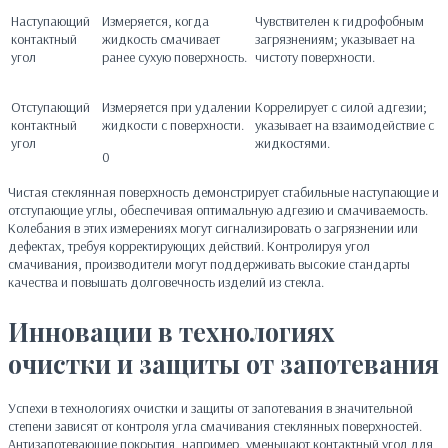
Наступающий
Измеряется, когда
Чувствителен к гидрофобным
контактный
жидкость смачивает
загрязнениям; указывает на
угол
ранее сухую поверхность.
чистоту поверхности.
Отступающий
Измеряется при удалении
Коррелирует с силой адгезии;
контактный
жидкости с поверхности.
указывает на взаимодействие с
угол
жидкостями.
0
Чистая стеклянная поверхность демонстрирует стабильные наступающие и
отступающие углы, обеспечивая оптимальную адгезию и смачиваемость.
Колебания в этих измерениях могут сигнализировать о загрязнении или
дефектах, требуя корректирующих действий. Контролируя угол
смачивания, производители могут поддерживать высокие стандарты
качества и повышать долговечность изделий из стекла.
Инновации в технологиях
очистки и защиты от запотевания
Успехи в технологиях очистки и защиты от запотевания в значительной
степени зависят от контроля угла смачивания стеклянных поверхностей.
Антизапотевающие покрытия, например, уменьшают контактный угол для