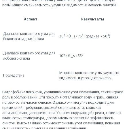
повышенную смачиваемость, улучшая видимость и легкость очистки.
Аспект
Результаты
Диапазон контактного угла для
30° < θ_s < 75° (среднее ~ 50°)
боковых и задних стекол
Диапазон контактного угла для
10° < θ_s < 55°
лобового стекла
Меньшие контактные углы улучшают
Последствие
видимость и упрощают очистку.
Гидрофобные покрытия, увеличивающие угол смачивания, также играют
роль в обслуживании. Эти покрытия отталкивают воду и грязь, снижая
потребность в частой очистке. Однако они могут не подходить для
применений, требующих высокой смачиваемости, таких как
антизапотевающие поверхности. Условия окружающей среды, такие как
влажность и температура, дополнительно влияют на эффективность
очистки. Высокая влажность может снизить угол смачивания, повышая
смачиваемость и помогая в удалении загрязнений.