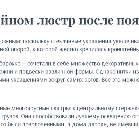
айном люстр после поя
 сложным: поскольку стеклянные украшения увеличив
ной опорой, к которой жестко крепились кронштейн
 барокко — сочетали в себе множество декоративных
ржни и подвески различной формы. Однако нитки из
ыми украшениями вокруг самих рогов. Все это можно
шные многоярусные люстры: к центральному стержню
и грузов. Они способствовали лучшему освещению о
сто были позолоченными, а дома дворян, не имевших
.