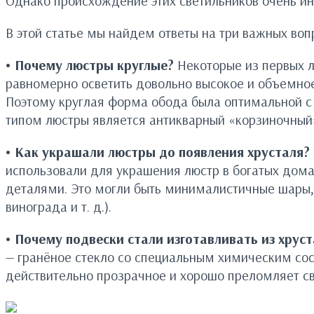
Однако происхождение этих светильников очень инт
В этой статье мы найдем ответы на три важных воп
• Почему люстры круглые?
Некоторые из первых л
равномерно осветить довольно высокое и объемное
Поэтому круглая форма обода была оптимальной с 
типом люстры является антикварный «корзиночный
• Как украшали люстры до появления хрусталя? 
использовали для украшения люстр в богатых дом
деталями. Это могли быть минималистичные шары, 
винограда и т. д.).
• Почему подвески стали изготавливать из хрус
— гранёное стекло со специальным химическим соста
действительно прозрачное и хорошо преломляет све