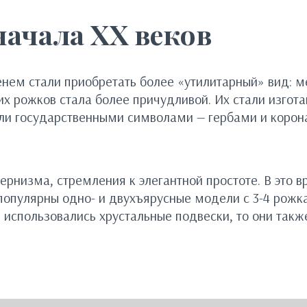
начала XX веков
нем стали приобретать более «утилитарный» вид: м
 рожков стала более причудливой. Их стали изготав
али государственными символами — гербами и корон
низма, стремления к элегантной простоте. В это в
популярны одно- и двухъярусные модели с 3-4 рож
использовались хрустальные подвески, то они такж