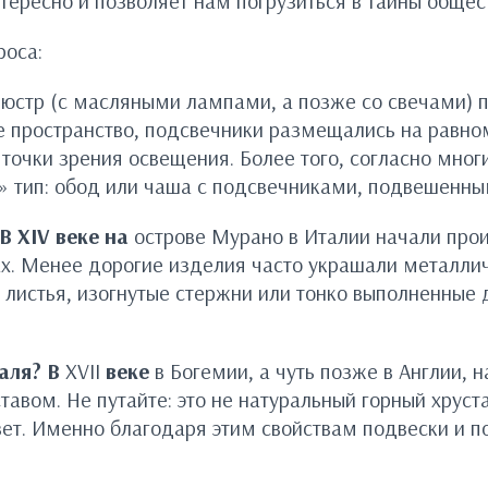
ересно и позволяет нам погрузиться в тайны общест
роса:
юстр (с масляными лампами, а позже со свечами) п
 пространство, подсвечники размещались на равном 
точки зрения освещения. Более того, согласно мно
» тип: обод или чаша с подсвечниками, подвешенны
В XIV веке на
острове Мурано в Италии начали прои
ах. Менее дорогие изделия часто украшали металл
листья, изогнутые стержни или тонко выполненные д
таля? В
XVII
веке
в Богемии, а чуть позже в Англии,
вом. Не путайте: это не натуральный горный хрустал
т. Именно благодаря этим свойствам подвески и под